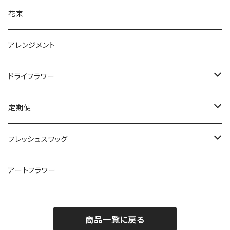
花束
アレンジメント
ドライフラワー
ウェディングブーケ・ブートニア
定期便
ヘアード/髪飾り
ドライフラワーの定期便
フレッシュスワッグ
スワッグ
お花の定期便
ミモザのフレッシュスワッグ
アートフラワー
毎週お届け
ブーケ
商品一覧に戻る
2週間に1回お届け