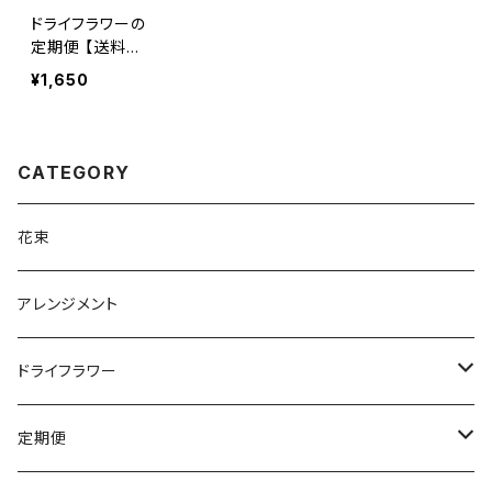
ドライフラワーの
定期便 【送料無
料】
¥1,650
CATEGORY
花束
アレンジメント
ドライフラワー
ウェディングブーケ・ブートニア
定期便