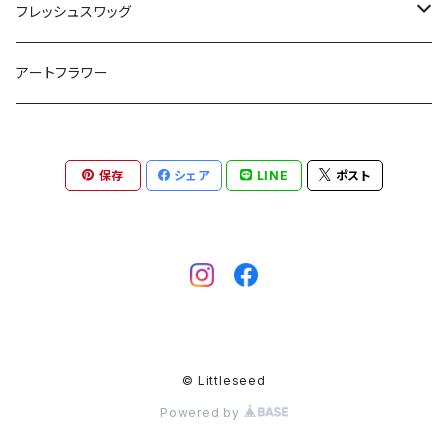
ヘアード/髪飾り
ドライフラワーの定期便
フレッシュスワッグ
スワッグ
お花の定期便
ミモザのフレッシュスワッグ
アートフラワー
毎週お届け
ブーケ
保存
シェア
LINE
ポスト
2週間に1回お届け
リース
月に1回お届け
お飾り
© Littleseed
Powered by