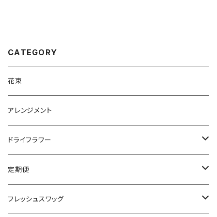
CATEGORY
花束
アレンジメント
ドライフラワー
ウェディングブーケ・ブートニア
定期便
ヘアード/髪飾り
ドライフラワーの定期便
フレッシュスワッグ