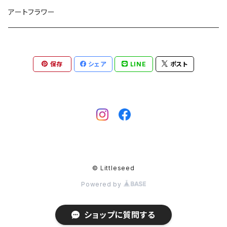
スワッグ
お花の定期便
ミモザのフレッシュスワッグ
アートフラワー
毎週お届け
ブーケ
保存
シェア
LINE
ポスト
2週間に1回お届け
リース
月に1回お届け
お飾り
© Littleseed
Powered by
ショップに質問する