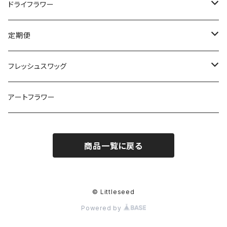
ドライフラワー
ウェディングブーケ・ブートニア
定期便
ヘアード/髪飾り
ドライフラワーの定期便
フレッシュスワッグ
スワッグ
お花の定期便
ミモザのフレッシュスワッグ
アートフラワー
毎週お届け
ブーケ
商品一覧に戻る
2週間に1回お届け
リース
月に1回お届け
お飾り
© Littleseed
Powered by