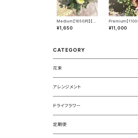
Medium【1650円】【2
Premium【110
週間に1回】【送料無料】
【毎週】【選べるカ
¥1,650
¥11,000
【送料無料】
CATEGORY
花束
アレンジメント
ドライフラワー
ウェディングブーケ・ブートニア
定期便